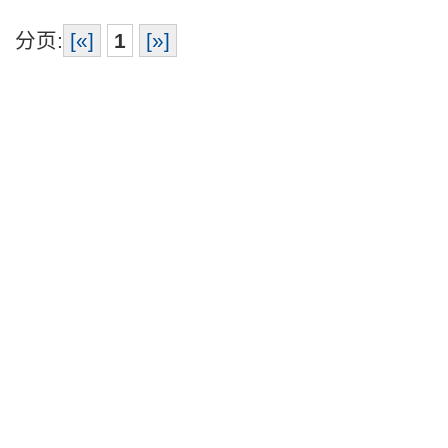
分页:
[«]
1
[»]