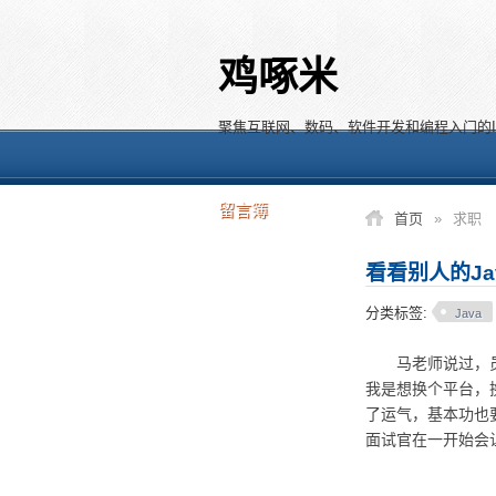
鸡啄米
聚焦互联网、数码、软件开发和编程入门的I
留言簿
首页
»
求职
看看别人的J
分类标签:
Java
马老师说过，员工
我是想换个平台，
了运气，基本功也
面试官在一开始会