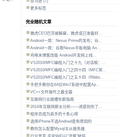
亚马逊
(7)
更多标签
完全随机文章
雅虎CEO巴茨被解雇，雅虎或已准备好...
Android一周：Nexus Prime的发布；谷...
Android一周：谷歌Nexus平板电脑 An...
鸡啄米博客改版 Android开发网上线...
VS2010/MFC编程入门之十九（对话框：...
VS2010/MFC编程入门之四十四（MFC常...
VS2010/MFC编程入门之五十四（Ribbo...
手把手教你在64位Win7系统中配置Ap...
VC++文件操作之最全篇
互联网行业跳槽年薪指南
2014年互联网薪水分析——诱惑到你了...
程序员成为高手的十条心得
选择iPhone不选Android是有原因的
教你怎么配置Mysql主从服务器
行业思变 平安WiFi以“流量”破局