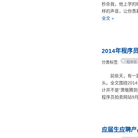
秒杀我，他上学的
样的声音，让你羡
全文 »
2014年程
分类标签:
程序员
前些天，有一篇关
头。全文围绕201
计并不是“萧敬腾到
程序员拍卖网站9
应届生应聘产