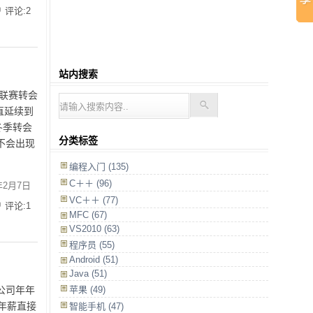
评论:2
站内搜索
联赛转会
直延续到
冬季转会
分类标签
不会出现
编程入门
(135)
C＋＋
(96)
年2月7日
VC＋＋
(77)
评论:1
MFC
(67)
VS2010
(63)
程序员
(55)
Android
(51)
Java
(51)
公司年年
苹果
(49)
年薪直接
智能手机
(47)