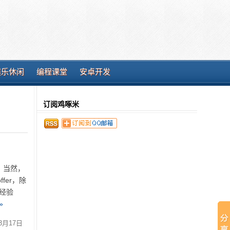
娱乐休闲
编程课堂
安卓开发
订阅鸡啄米
 当然，
er，除
项目经验
»
3月17日