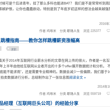
时候可是个后进青年，挂了那么多科也能进BAT？ 我们是不是常常听到周
慕嫉妒恨，让你也蠢蠢欲动，特别是到了年底岁初这样的想法会越来越强
2016年
作者:鸡啄米
分类:
职场人生
浏览:
225377
序员跳槽指南——教你怎样跳槽薪资涨幅高
求职
于2014年互联网行业薪水分析的文章在网上传的很火，作者是一名互
4年上半年由他给互联网从业者开出的十多个offer展开数据统计和分析。 
底能不能求雨”，还是需要专业精神的。数据会减少一些偏颇，我们基于100o
月拍卖数据进行分析，总结制作出了一张信息图
阅读全文 »
2014年
作者:鸡啄米
分类:
职场人生
浏览:
559719
品经理（互联网巨头公司）的经验分享