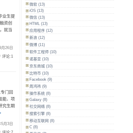
微软
(13)
iOS
(13)
毕业生提
微信
(13)
已融资创
HTML
(13)
，就当
应用程序
(12)
新浪
(12)
微博
(11)
9月26日
软件工程师
(10)
评论:1
诺基亚
(10)
京东商城
(10)
比特币
(10)
Facebook
(9)
周鸿祎
(9)
以专门回
操作系统
(8)
技能、项
Galaxy
(8)
研究生期
社交网络
(8)
»
搜索引擎
(8)
移动互联网
(8)
年5月3日
C
(8)
评论:7