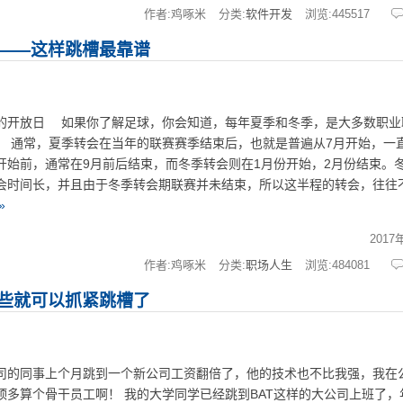
作者:鸡啄米
分类:
软件开发
浏览:
445517
——这样跳槽最靠谱
开放日 如果你了解足球，你会知道，每年夏季和冬季，是大多数职业
 通常，夏季转会在当年的联赛赛季结束后，也就是普遍从7月开始，一
开始前，通常在9月前后结束，而冬季转会则在1月份开始，2月份结束。
会时间长，并且由于冬季转会期联赛并未结束，所以这半程的转会，往往
»
2017
作者:鸡啄米
分类:
职场人生
浏览:
484081
些就可以抓紧跳槽了
同事上个月跳到一个新公司工资翻倍了，他的技术也不比我强，我在
顶多算个骨干员工啊！ 我的大学同学已经跳到BAT这样的大公司上班了，