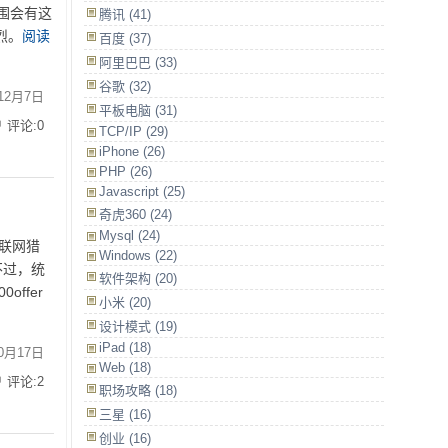
围会有这
腾讯
(41)
烈。
阅读
百度
(37)
阿里巴巴
(33)
谷歌
(32)
12月7日
平板电脑
(31)
评论:0
TCP/IP
(29)
iPhone
(26)
PHP
(26)
Javascript
(25)
奇虎360
(24)
Mysql
(24)
联网猎
Windows
(22)
不过，统
软件架构
(20)
ffer
小米
(20)
设计模式
(19)
iPad
(18)
10月17日
Web
(18)
评论:2
职场攻略
(18)
三星
(16)
创业
(16)