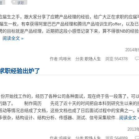
理
求职
生之手，跟大家分享了应聘产品经理的经验，给广大正在求职的应届
届生一枚，有幸获得阿里巴巴产品经理和腾讯产品培训生的offer，以及
聘的目标就是产品经理，近期把这段小感悟记录下来，算不得很NB的经验
。
阅读全文 »
2014年
作者:鸡啄米
分类:
职场人生
浏览:
554378
求职经验出炉了
开始找工作的，经历了各种公司各种面试，现在终于告一段落了，可
的路了。 制作简历 先花了近十天的时间把自本科到研究生以来的
活动等情况总结成了文档，这些文档也成了日后面试过程中的宝典之一。
多很杂，结构设计、结构分析、传感器、测试、信号采集软件...
阅读全文 
2013
作者:鸡啄米
分类:
职场人生
浏览:
564889