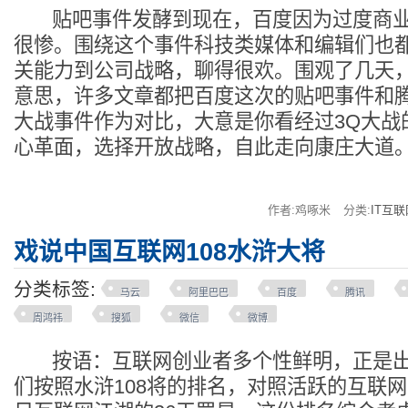
贴吧事件发酵到现在，百度因为过度商业
很惨。围绕这个事件科技类媒体和编辑们也
关能力到公司战略，聊得很欢。围观了几天
意思，许多文章都把百度这次的贴吧事件和腾
大战事件作为对比，大意是你看经过3Q大战
心革面，选择开放战略，自此走向康庄大道
作者:鸡啄米
分类:
IT互联
戏说中国互联网108水浒大将
分类标签:
马云
阿里巴巴
百度
腾讯
周鸿祎
搜狐
微信
微博
按语：互联网创业者多个性鲜明，正是出
们按照水浒108将的排名，对照活跃的互联