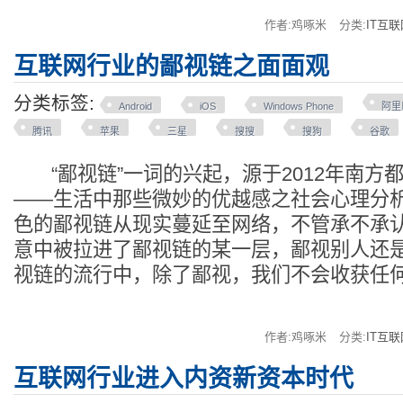
作者:鸡啄米
分类:
IT互联
互联网行业的鄙视链之面面观
分类标签:
Android
iOS
Windows Phone
阿里
腾讯
苹果
三星
搜搜
搜狗
谷歌
“鄙视链”一词的兴起，源于2012年南方
——生活中那些微妙的优越感之社会心理分
色的鄙视链从现实蔓延至网络，不管承不承
意中被拉进了鄙视链的某一层，鄙视别人还
视链的流行中，除了鄙视，我们不会收获任
作者:鸡啄米
分类:
IT互联
互联网行业进入内资新资本时代