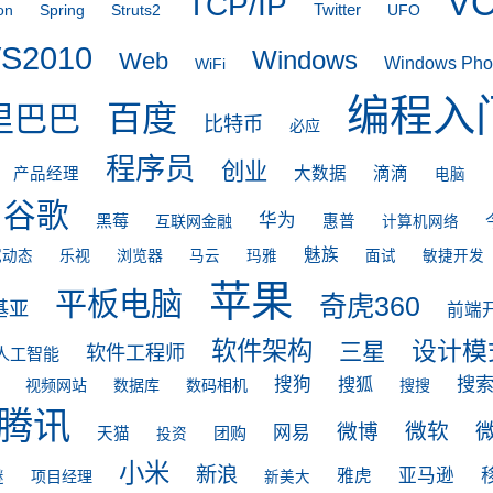
V
TCP/IP
on
Spring
Struts2
Twitter
UFO
S2010
Windows
Web
Windows Pho
WiFi
编程入
百度
里巴巴
比特币
必应
程序员
创业
大数据
滴滴
产品经理
电脑
谷歌
华为
黑莓
互联网金融
惠普
计算机网络
魅族
乐视
浏览器
宽动态
马云
玛雅
面试
敏捷开发
苹果
平板电脑
奇虎360
基亚
前端
软件架构
设计模
三星
软件工程师
人工智能
搜
搜狗
搜狐
视频网站
数据库
数码相机
搜搜
腾讯
微软
微博
网易
团购
天猫
投资
小米
新浪
亚马逊
雅虎
项目经理
谜
新美大