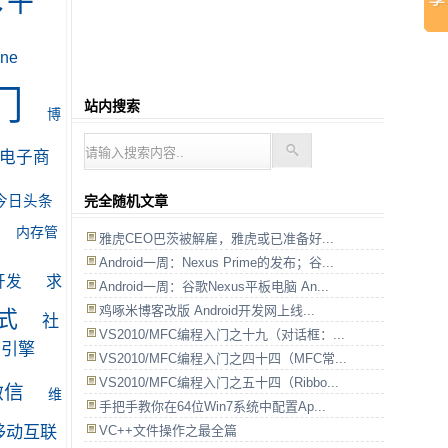
C＋
ne
门
站内搜索
博
电子商
今日头条
完全随机文章
内存管
雅虎CEO巴茨被解雇，雅虎或已准备好...
Android一周：Nexus Prime的发布；谷...
求
开发
Android一周：谷歌Nexus平板电脑 An...
鸡啄米博客改版 Android开发网上线...
式
社
VS2010/MFC编程入门之十九（对话框：...
索引擎
VS2010/MFC编程入门之四十四（MFC常...
VS2010/MFC编程入门之五十四（Ribbo...
微信
维
手把手教你在64位Win7系统中配置Ap...
移动互联
VC++文件操作之最全篇