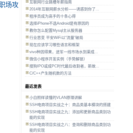
互联网行业跳槽年薪指南
职场攻
2014年互联网薪水分析——诱惑到你了...
程序员成为高手的十条心得
选择iPhone不选Android是有原因的
教你怎么配置Mysql主从服务器
行业思变 平安WiFi以“流量”破局
现在应该学习哪些语言和框架
vivo种因得果，进军一线市场水到渠成...
微信小程序开发实例（手势解锁）
搜狗IPO或成PC时代最后收割者，新故...
C/C++产生随机数的方法
最近发表
小白照样读懂的VLAN原理讲解
SSH电商项目实战之十：商品类基本模块的搭建
SSH电商项目实战之九：添加和更新商品类别功
能的实现
SSH电商项目实战之八：查询和删除商品类别功
能的实现