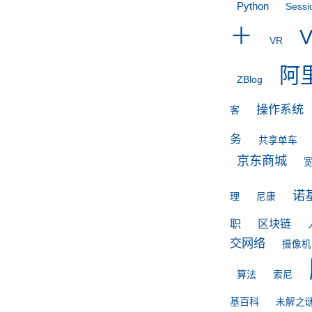
Python
Sessi
＋
V
VR
阿
ZBlog
操作系统
客
务
共享单车
京东商城
诺
理
尼康
职
区块链
交网络
摄像机
算法
索尼
基百科
未解之