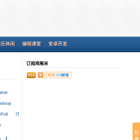
娱乐休闲
编程课堂
安卓开发
订阅鸡啄米
ome
adoop
IT
IPv6
P