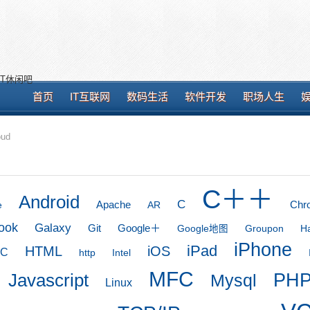
T休闲吧
首页
IT互联网
数码生活
软件开发
职场人生
oud
C＋＋
Android
C
Apache
Chr
e
AR
ook
Galaxy
Git
Google＋
Groupon
Google地图
H
iPhone
iPad
HTML
iOS
TC
http
Intel
MFC
Javascript
PH
Mysql
Linux