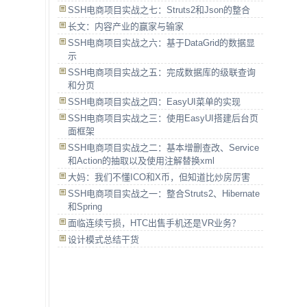
SSH电商项目实战之七：Struts2和Json的整合
长文：内容产业的赢家与输家
SSH电商项目实战之六：基于DataGrid的数据显
示
SSH电商项目实战之五：完成数据库的级联查询
和分页
SSH电商项目实战之四：EasyUI菜单的实现
SSH电商项目实战之三：使用EasyUI搭建后台页
面框架
SSH电商项目实战之二：基本增删查改、Service
和Action的抽取以及使用注解替换xml
大妈：我们不懂ICO和X币，但知道比炒房厉害
SSH电商项目实战之一：整合Struts2、Hibernate
和Spring
面临连续亏损，HTC出售手机还是VR业务？
设计模式总结干货