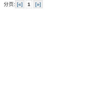
分页:
[«]
1
[»]