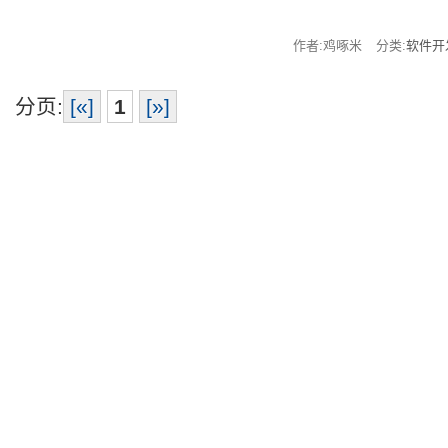
作者:鸡啄米
分类:
软件开
分页:
[«]
1
[»]