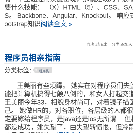
要什么技能： （X）HTML（5）、CSS、SASS
S。 Backbone、Angular、Knockout
ootstrap知识
阅读全文 »
作者:鸡啄米
分类:
职场人
程序员相亲指南
分类标签:
程序员
王美丽有些烦躁。 她实在对程序员们失望
能把计算机搞得七颠八倒的，和女人打起
王美丽今年33，相貌身材尚可，对着镜子描
己。 她做HR的，对各职位，各层级的人都很
定要嫁给程序员，是java还是ios无所谓 但
都没成功，她失望了，由失望转愤恨，但冷