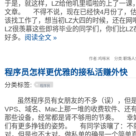
于是，就这样，LZ给他叽里呱啦的上了一课
文章。 不得不说，现在已经快4月份了，
该找工作了，想当初LZ大四的时候，还在网
LZ很羡慕这些即将毕业的同学们，你们比L
好多。
阅读全文 »
作者:鸡啄米
分类:
职场人
程序员怎样更优雅的接私活赚外快
分类标签:
程序员
虽然程序员有女朋友的不多（误），但是
VPS、域名、Mac上那一堆的收费软件、还有
那些设备，经常都是肾不够用的节奏。 幸
们有更多挣钱的姿势。 有同学该嚷了：不
对，但是也不太对。做私单的确是一个简单