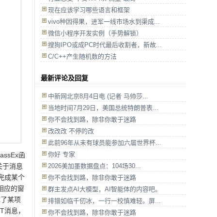
现在应该学习哪些语言和框架
vivo种因得果，进军一线市场水到渠成...
微信小程序开发实例（手势解锁）
搜狗IPO或成PC时代最后收割者，新故...
C/C++产生随机数的方法
最新评论及回复
中新网北京8月4日电 (记者 马帅莎...
当地时间7月29日，美国总统特朗普表...
你不会找到路，除非你敢于迷路
改改改 不停的改
此前96年从未有球员能参加六届世界杯...
你好 专家
ssEx函
2026美加墨数据盘点：104场30...
。关于消息
完成某个
你不会找到路，除非你敢于迷路
相应的窗
群主发点AI大模型，AI智能体的内容吧。
成了某项
排错如临千仞冰，一行一校慎难轻。屏...
NT消息，
你不会找到路，除非你敢于迷路