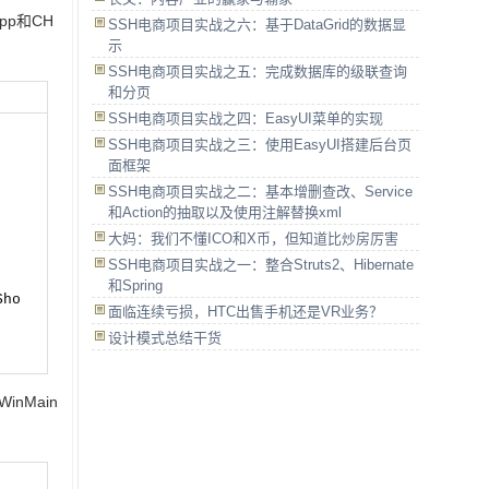
App和CH
SSH电商项目实战之六：基于DataGrid的数据显
示
SSH电商项目实战之五：完成数据库的级联查询
和分页
SSH电商项目实战之四：EasyUI菜单的实现
SSH电商项目实战之三：使用EasyUI搭建后台页
面框架
SSH电商项目实战之二：基本增删查改、Service
和Action的抽取以及使用注解替换xml
大妈：我们不懂ICO和X币，但知道比炒房厉害
SSH电商项目实战之一：整合Struts2、Hibernate
和Spring
Sho
面临连续亏损，HTC出售手机还是VR业务？
设计模式总结干货
inMain