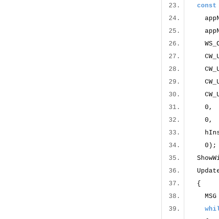
const
app
app
WS_OV
CW_U
CW_U
CW_U
CW_U
0
0
hIn
0
ShowW
Updat
MSG
whi