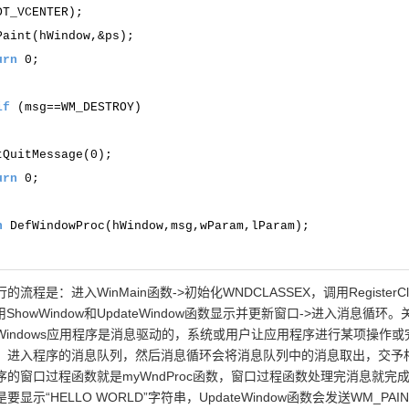
| DT_VCENTER);
int(hWindow,&ps);
urn
0;
}
if
(msg==WM_DESTROY)
{
QuitMessage(0);
urn
0;
}
n
DefWindowProc(hWindow,msg,wParam,lParam);
是：进入WinMain函数->初始化WNDCLASSEX，调用RegisterCla
ShowWindow和UpdateWindow函数显示并更新窗口->进入消息循环
Windows应用程序是消息驱动的，系统或用户让应用程序进行某项操作或
，进入程序的消息队列，然后消息循环会将消息队列中的消息取出，交予
的窗口过程函数就是myWndProc函数，窗口过程函数处理完消息就完
显示“HELLO WORLD”字符串，UpdateWindow函数会发送WM_PAI