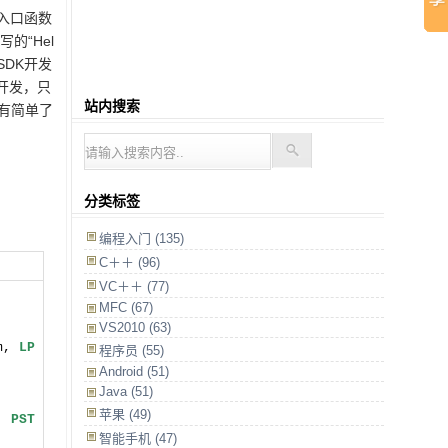
的入口函数
写的“Hel
SDK开发
开发，只
站内搜索
有简单了
分类标签
编程入门 (135)
C＋＋ (96)
VC＋＋ (77)
MFC (67)
VS2010 (63)
m,
LP
程序员 (55)
Android (51)
Java (51)
苹果 (49)
e,
PST
智能手机 (47)