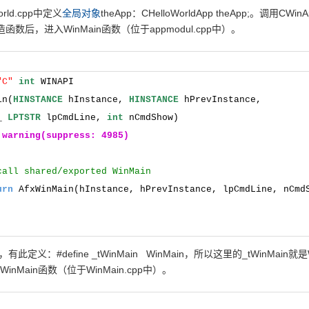
ld.cpp中定义
全局对象
theApp：CHelloWorldApp theApp;。调用CWin
的构造函数后，进入WinMain函数（位于appmodul.cpp中）。
"C"
int
WINAPI
in(
HINSTANCE
hInstance,
HINSTANCE
hPrevInstance,
_
LPTSTR
lpCmdLine,
int
nCmdShow)
 warning(suppress: 4985)
call shared/exported WinMain
urn
AfxWinMain(hInstance, hPrevInstance, lpCmdLine, nCmd
此定义：#define _tWinMain
WinMain，所以这里的_tWinMain就是W
WinMain函数（位于
WinMain.cpp中）。