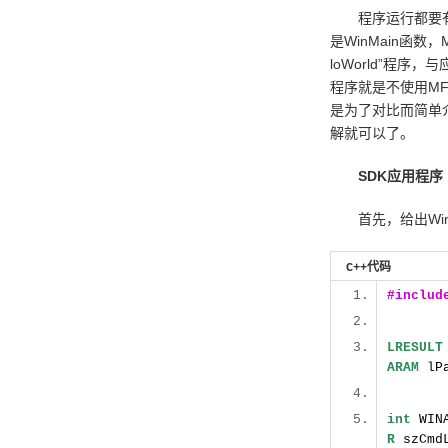
程序运行都要有入口
是WinMain函数，
loWorld”程序
程序就是不使用MFC
是为了对比而简单
解就可以了。
SDK应用程序
首先，给出Window
C++代码
#inclu
LRESULT
ARAM
lP
int
WINA
R
szCmd