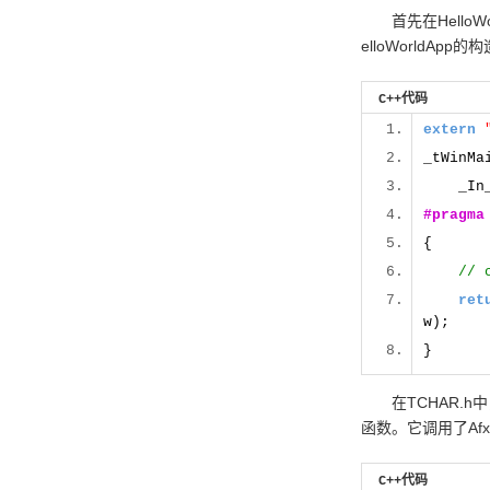
首先在HelloWor
elloWorldApp
C++代码
extern
_tWinMa
_In
#pragma
{
// 
ret
w);
}
在TCHAR.h中，有
函数。它调用了Afx
C++代码