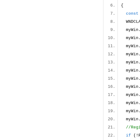
{
const
WNDCL
myWin.
myWin.
myWin.
myWin
myWin
myWin
myWin
myWin
myWin
myWin.h
myWin
myWin.
//Re
if
(!R