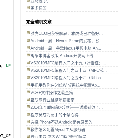
亚马逊 (7)
更多标签
完全随机文章
雅虎CEO巴茨被解雇，雅虎或已准备好...
Android一周：Nexus Prime的发布；谷...
Android一周：谷歌Nexus平板电脑 An...
鸡啄米博客改版 Android开发网上线...
VS2010/MFC编程入门之十九（对话框：...
m,
LP
VS2010/MFC编程入门之四十四（MFC常...
VS2010/MFC编程入门之五十四（Ribbo...
手把手教你在64位Win7系统中配置Ap...
VC++文件操作之最全篇
互联网行业跳槽年薪指南
2014年互联网薪水分析——诱惑到你了...
程序员成为高手的十条心得
选择iPhone不选Android是有原因的
教你怎么配置Mysql主从服务器
DT_CE
行业思变 平安WiFi以“流量”破局