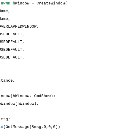
HWND
hWindow = CreateWindow(
Name,
Name,
ERLAPPEDWINDOW,
SEDEFAULT,
SEDEFAULT,
SEDEFAULT,
SEDEFAULT,
,
,
stance,
);
indow(hWindow,iCmdShow);
eWindow(hWindow);
{
 msg;
le
(GetMessage(&msg,0,0,0))