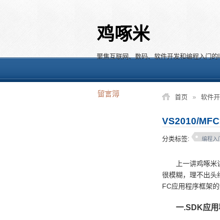
鸡啄米
聚焦互联网、数码、软件开发和编程入门的I
留言簿
首页
»
软件开
VS2010/
分类标签:
编程入
上一讲鸡啄米
很模糊，理不出头
FC应用程序框架
一.SDK应