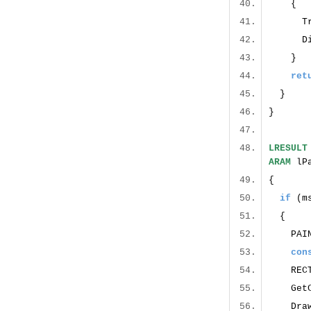
Trans
Disp
ret
}
LRESULT
ARAM
l
{
if
(m
PAIN
con
REC
GetCl
DrawTe