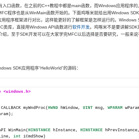
函数，在之前的C++教程中都是main函数，而Windows应用程序
MFC程序也是从WinMain函数开始的。下面鸡啄米就给出用Windows SDK
，与应用程序框架进行对比，这样能更好的了解框架是怎样运行的。Windows 
类库，直接用Windows API函数进行
软件开发
。鸡啄米不是要讲解SDK
介绍，至于SDK开发可以在大家学完MFC以后选择是否要研究，一般来说
s SDK应用程序“HelloWorld”的源码：
de <windows.h>
CALLBACK myWndProc(
HWND
hWindow,
UINT
msg,
WPARAM
wPara
aram);
PI WinMain(
HINSTANCE
hInstance,
HINSTANCE
hPrevInstanc
Line,
int
iCmdShow)