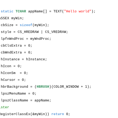
static
TCHAR
appName[] = TEXT(
"Hello world"
);
ASSEX myWin;
cbSize =
sizeof
(myWin);
style = CS_HREDRAW | CS_VREDRAW;
lpfnWndProc = myWndProc;
.cbClsExtra = 0;
.cbWndExtra = 0;
.hInstance = hInstance;
.hIcon = 0;
.hIconSm = 0;
.hCursor = 0;
brBackground = (
HBRUSH
)(COLOR_WINDOW + 1);
.lpszMenuName = 0;
lpszClassName = appName;
gister
egisterClassEx(&myWin))
return
0;