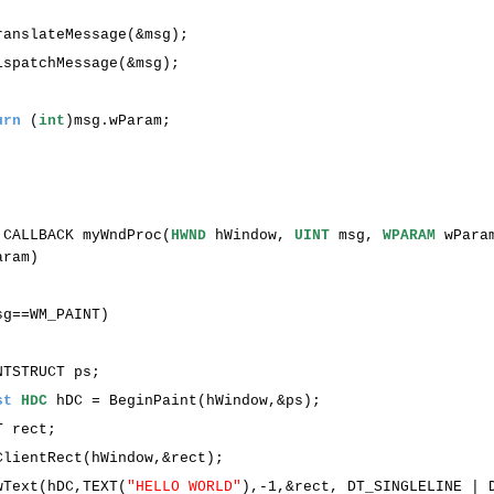
{
lateMessage(&msg);
atchMessage(&msg);
}
urn
(
int
)msg.wParam;
}
CALLBACK myWndProc(
HWND
hWindow,
UINT
msg,
WPARAM
wPara
Param)
sg==WM_PAINT)
{
TSTRUCT ps;
st
HDC
hDC = BeginPaint(hWindow,&ps);
T rect;
ientRect(hWindow,&rect);
xt(hDC,TEXT(
"HELLO WORLD"
),-1,&rect, DT_SINGLELINE | 