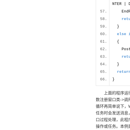
NTER 
EndPa
ret
else
Post
ret
retur
}
上面的程序运行的流程
数注册窗口类->调用
循环再简单说下，
任务时会发送消息
口过程处理，此程序
操作或任务。本例是要