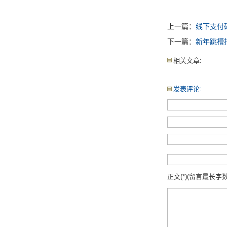
上一篇：
线下支付
下一篇：
新年跳槽
相关文章:
发表评论:
正文(*)(留言最长字数: