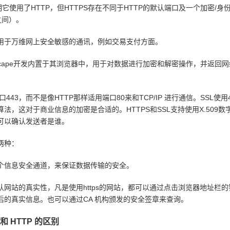
表明它使用了HTTP，但HTTPS存在不同于HTTP的默认端口及一个加密/身
之间）。
于万维网上安全敏感的通讯，例如交易支付方面。
cape开发内置于其浏览器中，用于对数据进行加密和解密操作，并返回
43，而不是像HTTP那样适用端口80来和TCP/IP 进行通信。SSL使用
算法，这对于商业信息的加密是合适的。HTTPS和SSL支持使用X.509数
可以确认发送者是谁。
两种：
信息安全通道，来保证数据传输的安全。
站的真实性，凡是使用https的网站，都可以通过点击浏览器地址栏的
后的真实信息。也可以通过CA 机构颁发的安全签章来查询。
 和 HTTP 的区别