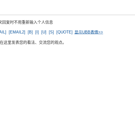
下次回复时不用重新输入个人信息
AIL]
[EMAIL2]
[B]
[I]
[U]
[S]
[QUOTE]
显示UBB表情>>
在这里发表您的看法、交流您的观点。