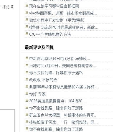
现在应该学习哪些语言和框架
评论:0
vivo种因得果，进军一线市场水到渠成...
微信小程序开发实例（手势解锁）
搜狗IPO或成PC时代最后收割者，新故...
C/C++产生随机数的方法
最新评论及回复
中新网北京8月4日电 (记者 马帅莎...
当地时间7月29日，美国总统特朗普表...
你不会找到路，除非你敢于迷路
改改改 不停的改
此前96年从未有球员能参加六届世界杯...
你好 专家
2026美加墨数据盘点：104场30...
你不会找到路，除非你敢于迷路
群主发点AI大模型，AI智能体的内容吧。
排错如临千仞冰，一行一校慎难轻。屏...
你不会找到路，除非你敢于迷路