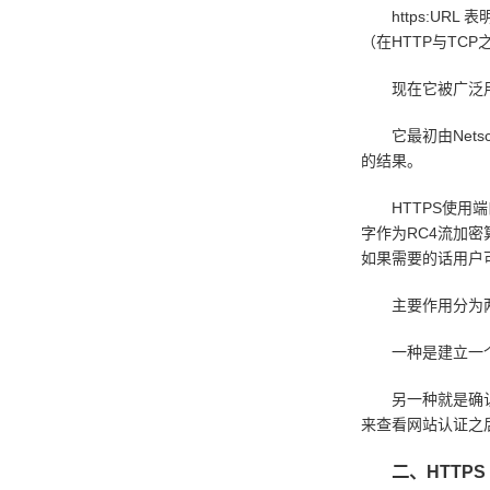
https:URL 
（在HTTP与TCP
现在它被广泛用
它最初由Nets
的结果。
HTTPS使用端口4
字作为RC4流加密
如果需要的话用户
主要作用分为
一种是建立一个
另一种就是确认网
来查看网站认证之
二、HTTPS