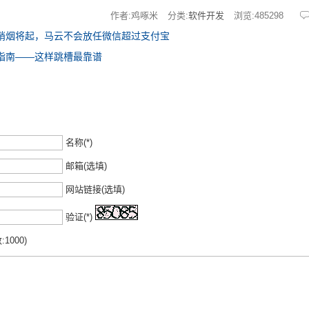
作者:鸡啄米
分类:
软件开发
浏览:
485298
硝烟将起，马云不会放任微信超过支付宝
指南——这样跳槽最靠谱
名称(*)
邮箱(选填)
网站链接(选填)
验证(*)
1000)