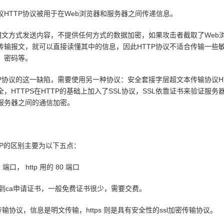
TTP协议被用于在Web浏览器和服务器之间传递信息。
文方式发送内容，不提供任何方式的数据加密，如果攻击者截取了Web
传输报文，就可以直接读懂其中的信息，因此HTTP协议不适合传输一些
、密码等。
协议的这一缺陷，需要使用另一种协议：安全套接字层超文本传输协议HT
，HTTPS在HTTP的基础上加入了SSL协议，SSL依靠证书来验证服务
服务器之间的通信加密。
TP的区别主要为以下五点：
 端口， http 用的 80 端口
要到ca申请证书，一般免费证书很少，需要交费。
输协议，信息是明文传输，https 则是具有安全性的ssl加密传输协议。