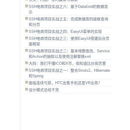
SSH电商项目实战之六：基于DataGrid的数据显
示
SSH电商项目实战之五：完成数据库的级联查询
和分页
SSH电商项目实战之四：EasyUI菜单的实现
SSH电商项目实战之三：使用EasyUI搭建后台页
面框架
SSH电商项目实战之二：基本增删查改、Service
和Action的抽取以及使用注解替换xml
大妈：我们不懂ICO和X币，但知道比炒房厉害
SSH电商项目实战之一：整合Struts2、Hibernate
和Spring
面临连续亏损，HTC出售手机还是VR业务？
设计模式总结干货