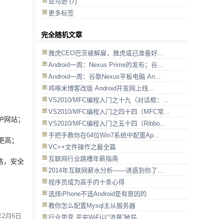
亚马逊 (7)
更多标签
完全随机文章
雅虎CEO巴茨被解雇，雅虎或已准备好...
Android一周：Nexus Prime的发布；谷...
Android一周：谷歌Nexus平板电脑 An...
鸡啄米博客改版 Android开发网上线...
VS2010/MFC编程入门之十九（对话框：...
VS2010/MFC编程入门之四十四（MFC常...
护网站；
VS2010/MFC编程入门之五十四（Ribbo...
手把手教你在64位Win7系统中配置Ap...
更高；
VC++文件操作之最全篇
互联网行业跳槽年薪指南
格，安全
2014年互联网薪水分析——诱惑到你了...
程序员成为高手的十条心得
选择iPhone不选Android是有原因的
教你怎么配置Mysql主从服务器
年2月6日
行业思变 平安WiFi以“流量”破局