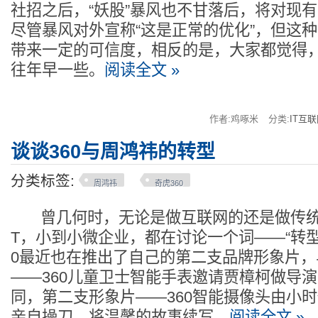
社招之后，“妖股”暴风也不甘落后，将对现有
尽管暴风对外宣称“这是正常的优化”，但这
带来一定的可信度，相反的是，大家都觉得
往年早一些。
阅读全文 »
作者:鸡啄米
分类:
IT互
谈谈360与周鸿祎的转型
分类标签:
周鸿祎
奇虎360
曾几何时，无论是做互联网的还是做传统行
T，小到小微企业，都在讨论一个词——“转型”
0最近也在推出了自己的第二支品牌形象片，
——360儿童卫士智能手表邀请贾樟柯做导
同，第二支形象片——360智能摄像头由小
亲自操刀，将温馨的故事续写。
阅读全文 »