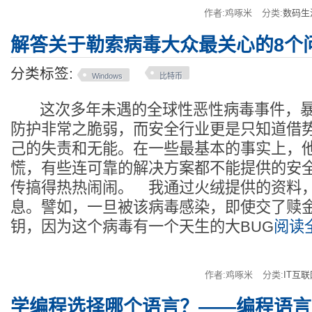
作者:鸡啄米
分类:
数码生
解答关于勒索病毒大众最关心的8个
分类标签:
Windows
比特币
这次多年未遇的全球性恶性病毒事件，暴露
防护非常之脆弱，而安全行业更是只知道借
己的失责和无能。在一些最基本的事实上，
慌，有些连可靠的解决方案都不能提供的安
传搞得热热闹闹。 我通过火绒提供的资料
息。譬如，一旦被该病毒感染，即使交了赎
钥，因为这个病毒有一个天生的大BUG
阅读全
作者:鸡啄米
分类:
IT互联
学编程选择哪个语言？——编程语言