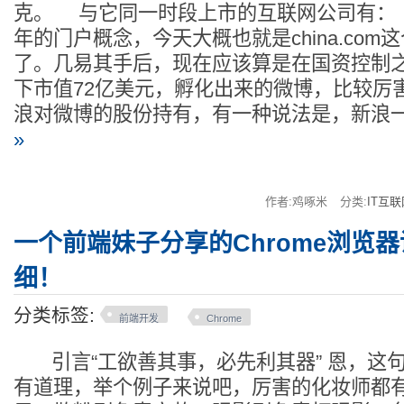
克。 与它同一时段上市的互联网公司有：
年的门户概念，今天大概也就是china.com
了。几易其手后，现在应该算是在国资控制
下市值72亿美元，孵化出来的微博，比较厉害
浪对微博的股份持有，有一种说法是，新浪
»
作者:鸡啄米
分类:
IT互联
一个前端妹子分享的Chrome浏览
细！
分类标签:
前端开发
Chrome
引言“工欲善其事，必先利其器” 恩，这
有道理，举个例子来说吧，厉害的化妆师都