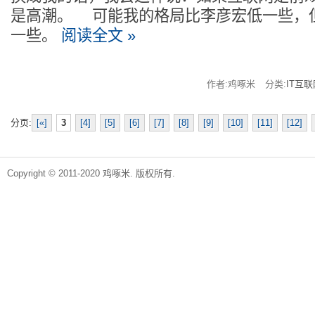
是高潮。 可能我的格局比李彦宏低一些，
一些。
阅读全文 »
作者:鸡啄米
分类:
IT互联
分页:
[«]
3
[4]
[5]
[6]
[7]
[8]
[9]
[10]
[11]
[12]
Copyright © 2011-2020 鸡啄米. 版权所有.