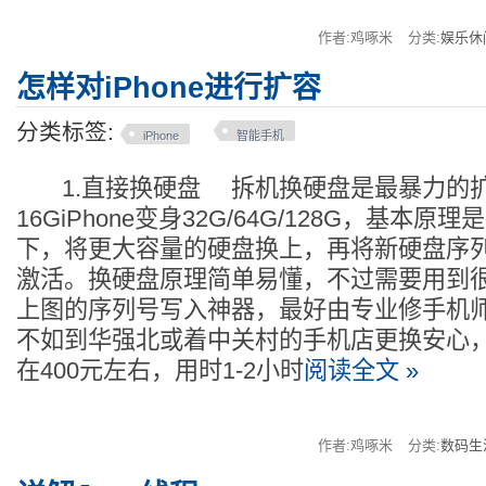
作者:鸡啄米
分类:
娱乐休
怎样对iPhone进行扩容
分类标签:
iPhone
智能手机
1.直接换硬盘 拆机换硬盘是最暴力的
16GiPhone变身32G/64G/128G，基本
下，将更大容量的硬盘换上，再将新硬盘序
激活。换硬盘原理简单易懂，不过需要用到
上图的序列号写入神器，最好由专业修手机
不如到华强北或着中关村的手机店更换安心，1
在400元左右，用时1-2小时
阅读全文 »
作者:鸡啄米
分类:
数码生