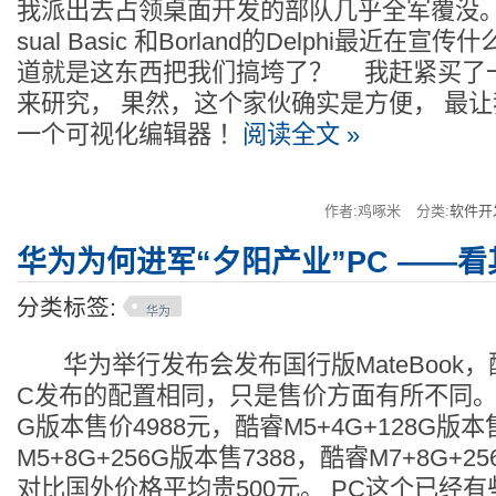
我派出去占领桌面开发的部队几乎全军覆没。
sual Basic 和Borland的Delphi最近在
道就是这东西把我们搞垮了？ 我赶紧买了一个Vis
来研究， 果然，这个家伙确实是方便， 最
一个可视化编辑器 ！
阅读全文 »
作者:鸡啄米
分类:
软件开
华为为何进军“夕阳产业”PC ——
分类标签:
华为
华为举行发布会发布国行版MateBook，
C发布的配置相同，只是售价方面有所不同。 酷
G版本售价4988元，酷睿M5+4G+128G版本
M5+8G+256G版本售7388，酷睿M7+8G+2
对比国外价格平均贵500元。 PC这个已经