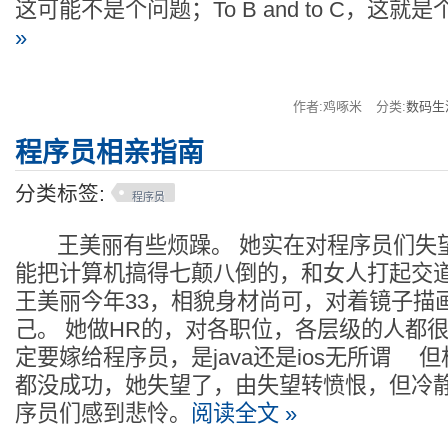
这可能不是个问题；To B and to C，这就
»
作者:鸡啄米
分类:
数码生
程序员相亲指南
分类标签:
程序员
王美丽有些烦躁。 她实在对程序员们失望
能把计算机搞得七颠八倒的，和女人打起
王美丽今年33，相貌身材尚可，对着镜子描
己。 她做HR的，对各职位，各层级的人都很
定要嫁给程序员，是java还是ios无所谓 但
都没成功，她失望了，由失望转愤恨，但冷
序员们感到悲怜。
阅读全文 »