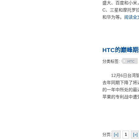
盛大、百度和小米
C、三星和摩托罗
和华为等。
阅读全文
HTC的巅峰
分类标签:
HTC
12月6日台湾智能
去年同期下降了将
的一年中所处的最近
苹果的专利战中遭
分页:
[«]
1
[»]