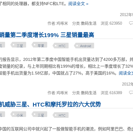
相同的处理器，都支持NFC和LTE。
阅读全文 »
2012年
作者:鸡啄米
分类:
数码生活
浏览:
623950
销量第二季度增长199% 三星销量最高
机
三星
苹果
HTC
Android
告显示，2012年第二季度中国智能手机出货量达到了4200多万部，
销量的纪录，与上年同期相比有199%的增长，相比上一季度增长了32%
能手机出货量为1.58亿部，中国就占了27%，高于美国的16%。
阅读全文
2012
作者:鸡啄米
分类:
数码生活
浏览:
616389
机威胁三星、HTC和摩托罗拉的六大优势
机
小米
三星
HTC
的互联网公司中就兴起了一股做智能手机的潮流，例如阿里巴巴、奇虎