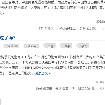
，这些名字对于中国网民来说都很熟悉。而这对目前在中国表现出色的苹果
拉等硬件厂商构成了巨大威胁，甚至可能会威胁到其他中国手机制造厂商
 »
2012
作者:鸡啄米
分类:
数码生活
浏览:
219300
期过了吗？
Android
Galaxy
三星
苹果
谷歌
手机制造商HTC称，它11月份的销售额为309亿新台币（大约10亿美
近30%。上个月HTC就曾警告说第四季度的销量可能不会增长。这些仅仅
的一次困境，之前HTC就作为Android阵营的领军者被竞争对手苹果盯
受了一些法律上的损失。
阅读全文 »
2011年
作者:鸡啄米
分类:
数码生活
浏览:
200448