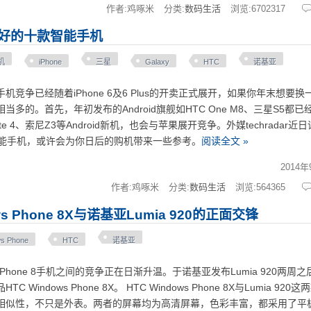
作者:鸡啄米
分类:
数码生活
浏览:
6702317
好的十款智能手机
机
iPhone
三星
Galaxy
HTC
诺基亚
争已经随着iPhone 6及6 Plus的开卖正式展开，如果你年末想要换
多的。首先，年初发布的Android旗舰如HTC One M8、三星S5都已
e 4、索尼Z3等Android新机，也会与苹果展开竞争。外媒techradar近
智能手机，或许会为你日后的购机带来一些参考。
阅读全文 »
2014年
作者:鸡啄米
分类:
数码生活
浏览:
564365
ws Phone 8X与诺基亚Lumia 920的正面交锋
s Phone
HTC
诺基亚
Phone 8手机之间的竞争正在日渐升温。于诺基亚发布Lumia 920两周之
 Windows Phone 8X。 HTC Windows Phone 8X与Lumia 920
相似性，不只是外表。两者的屏幕均为高清屏幕，色彩丰富，都采用了平