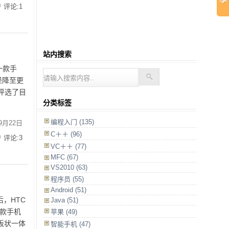
评论:1
站内搜索
一款手
经降至更
日评选了目
分类标签
编程入门
(135)
9月22日
C＋＋
(96)
评论:3
VC＋＋
(77)
MFC
(67)
VS2010
(63)
程序员
(55)
Android
(51)
后，HTC
Java
(51)
这两款手机
苹果
(49)
板状一体
智能手机
(47)