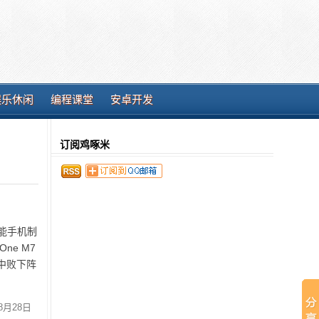
娱乐休闲
编程课堂
安卓开发
订阅鸡啄米
能手机制
e M7
中败下阵
8月28日