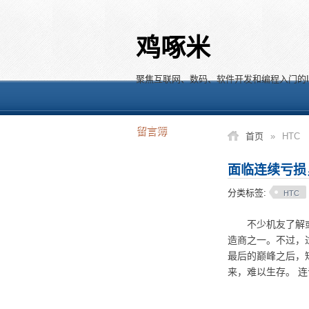
鸡啄米
聚焦互联网、数码、软件开发和编程入门的I
留言簿
首页
»
HTC
面临连续亏损
分类标签:
HTC
不少机友了解或接
造商之一。不过，过
最后的巅峰之后，
来，难以生存。 连