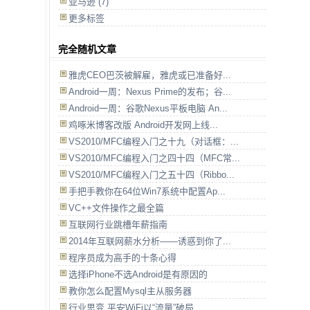
亚马逊
(7)
更多标签
完全随机文章
雅虎CEO巴茨被解雇，雅虎或已准备好...
Android一周：Nexus Prime的发布；谷...
Android一周：谷歌Nexus平板电脑 An...
鸡啄米博客改版 Android开发网上线...
VS2010/MFC编程入门之十九（对话框：...
VS2010/MFC编程入门之四十四（MFC常...
VS2010/MFC编程入门之五十四（Ribbo...
手把手教你在64位Win7系统中配置Ap...
VC++文件操作之最全篇
互联网行业跳槽年薪指南
2014年互联网薪水分析——诱惑到你了...
程序员成为高手的十条心得
选择iPhone不选Android是有原因的
教你怎么配置Mysql主从服务器
行业思变 平安WiFi以“流量”破局