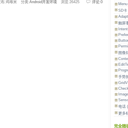
发布:鸡啄米
分类:
Android开发环境
浏览:
26425
评论:0
Men
SD
Adap
触屏
Inten
Prefe
Butt
Perm
图像
Conte
EditT
Prog
手势
Grid
Chec
Imag
Sens
电话
更多
完全随