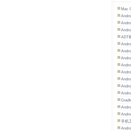
Mac
And
And
And
ADT
And
And
Andr
Andr
And
And
And
Andr
Grad
Andr
And
手机
Andr