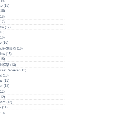
(19)
ice
(18)
(18)
(18)
(17)
iew
(17)
(16)
(16)
te
(16)
roid开发经验
(16)
View
(15)
(15)
oid框架
(13)
castReceiver
(13)
at
(13)
as
(13)
ler
(13)
(12)
(12)
ment
(12)
S
(11)
(10)