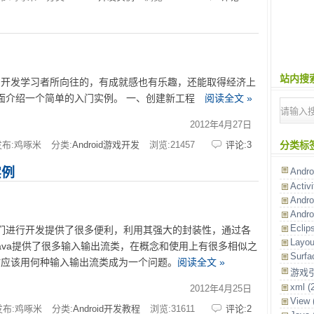
站内搜
roid开发学习者所向往的，有成就感也有乐趣，还能取得经济上
？下面介绍一个简单的入门实例。 一、创建新工程
阅读全文 »
2012年4月27日
发布:鸡啄米
分类:
Android游戏开发
浏览:
21457
评论:3
分类标
实例
And
Activ
Andro
Andr
Eclip
我们进行开发提供了很多便利，利用其强大的封装性，通过各
Layo
ava提供了很多输入输出流类，在概念和使用上有很多相似之
Surf
时应该用何种输入输出流类成为一个问题。
阅读全文 »
游戏
xml
(
2012年4月25日
View
发布:鸡啄米
分类:
Android开发教程
浏览:
31611
评论:2