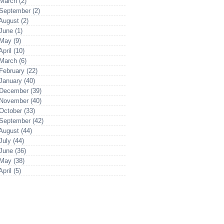
March (2)
September (2)
August (2)
June (1)
May (9)
pril (10)
March (6)
February (22)
January (40)
December (39)
November (40)
October (33)
September (42)
August (44)
July (44)
June (36)
May (38)
pril (5)