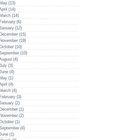
May (13)
pril (14)
March (14)
February (6)
January (12)
December (15)
November (19)
October (10)
September (10)
August (4)
July (3)
June (4)
May (1)
pril (4)
March (4)
February (3)
January (2)
December (1)
November (2)
October (1)
September (4)
June (1)