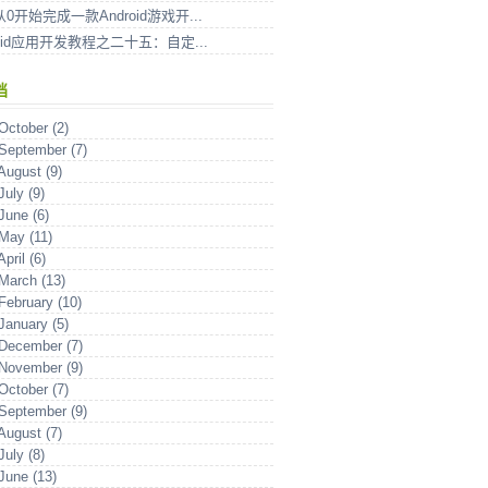
从0开始完成一款Android游戏开...
roid应用开发教程之二十五：自定...
档
October (2)
September (7)
August (9)
July (9)
June (6)
May (11)
pril (6)
March (13)
February (10)
January (5)
December (7)
November (9)
October (7)
September (9)
August (7)
July (8)
June (13)