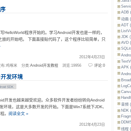
Java
Serv
程序
ADB
动画
ADT
ListV
loWorld程序开始的。学习Android开发也是一样的，
JDK
oid学习之旅的开始吧。 下面直接贴代码了，这个程序比较简单，只
AVD
»
SQLi
And
2012年4月23日
Text
发布:鸡啄米
分类:
Android开发教程
浏览:
19956
评论:0
APK
Andr
id开发环境
Broad
LogC
droid SDK
Canv
Hand
oid开发也越来越受欢迎。众多软件开发者纷纷转向Android
音频
置开发环境，这是大多数开发的开始。下面是Win7系统下JDK、
NDK
装过程。
阅读全文 »
Frag
DDM
2012年4月23日
线程