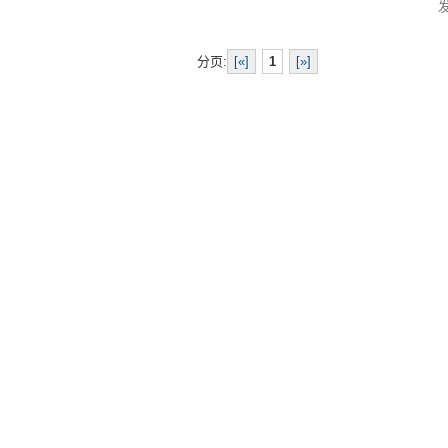
分页:
[«]
1
[»]