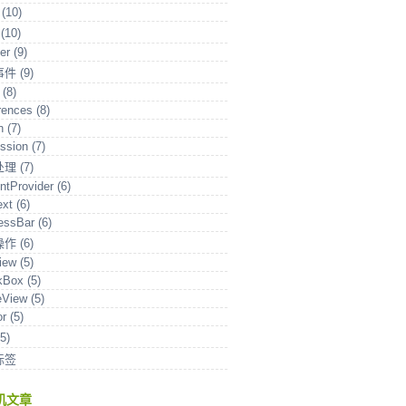
u
(10)
卡
(10)
ter
(9)
事件
(9)
t
(8)
rences
(8)
on
(7)
ission
(7)
处理
(7)
ntProvider
(6)
ext
(6)
ressBar
(6)
操作
(6)
View
(5)
kBox
(5)
eView
(5)
or
(5)
(5)
标签
机文章