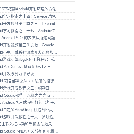
 OS下搭建Android开发环境的方法...
roid学习指南之十四：Service详解...
roid开发视频第二季之三：Expand...
roid学习指南之三十七：Android传...
和Android SDK的安装及所遇问题...
roid开发视频第三季之七：Google...
roid小兔子跳铃铛游戏开发过程和...
oid游戏引擎libgdx使用教程5：常...
oid ApiDemo示例解读系列之三：...
roid开发系列好书导读
roid 项目部署之Nexus私服的搭建...
roid游戏开发教程之三：帧动画
oid Studio那些可以称之为亮点...
le Android客户端程序打包（基于...
oid自定义ViewGroup打造各种风...
roid游戏开发教程之十六：多线程...
卫士输入框抖动和手机震动效果...
oid Studio下NDK开发该如何配置...